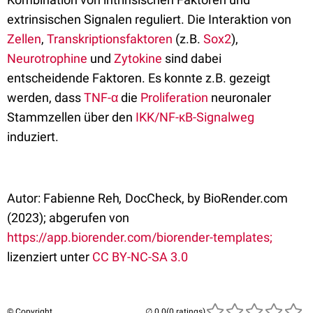
extrinsischen Signalen reguliert. Die Interaktion von
Zellen
,
Transkriptionsfaktoren
(z.B.
Sox2
),
Neurotrophine
und
Zytokine
sind dabei
entscheidende Faktoren. Es konnte z.B. gezeigt
werden, dass
TNF-α
die
Proliferation
neuronaler
Stammzellen über den
IKK/NF-κB-Signalweg
induziert.
Autor: Fabienne Reh
,
DocCheck, by BioRender.com
(2023); abgerufen von
https://app.biorender.com/biorender-templates;
lizenziert unter
CC BY-NC-SA 3.0
© Copyright
(0 ratings)