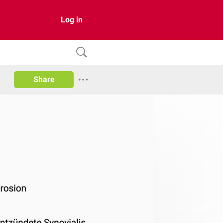
Log in
Share