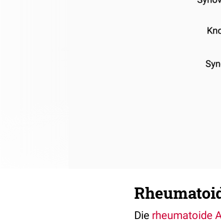
Rheumatoid
Die
rheumatoide Ar