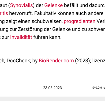
aut (
Synovialis
) der
Gelenke
befällt und dadurc
itis
hervorruft. Fakultativ können auch andere
ung zeigt einen schubweisen,
progredienten
Verl
ung zur Zerstörung der Gelenke und zu schwe
s zur
Invalidität
führen kann.
eh
,
DocCheck; by
BioRender.com
(2023); lizenz
23.08.2023
(0 r