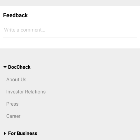
Feedback
Write a comment...
DocCheck
About Us
Investor Relations
Press
Career
For Business