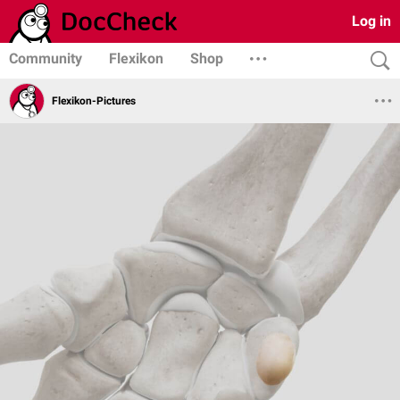
Log in
Community
Flexikon
Shop
Flexikon-Pictures