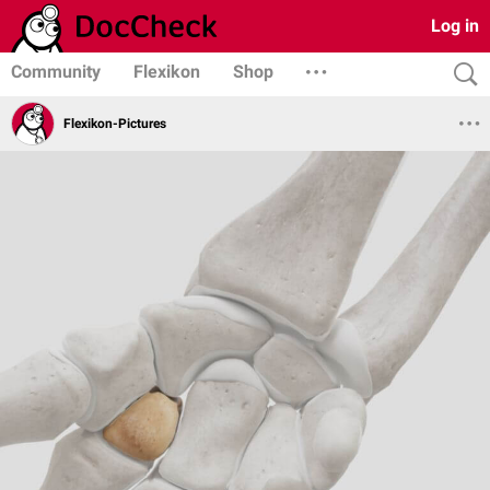
Log in
Community
Flexikon
Shop
Flexikon-Pictures