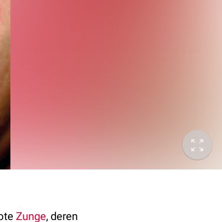
rote
Zunge
, deren