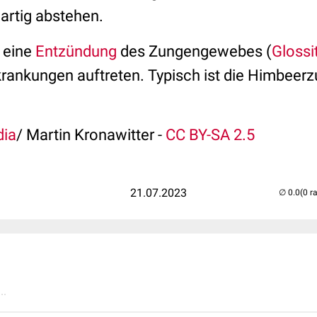
artig abstehen.
h eine
Entzündung
des Zungengewebes (
Glossi
rankungen auftreten. Typisch ist die Himbeerz
dia
/ Martin Kronawitter -
CC BY-SA 2.5
21.07.2023
(0 r
..