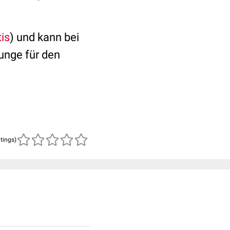
tis
) und kann bei
unge für den
atings)