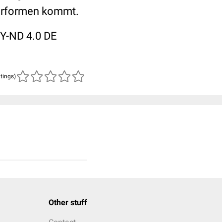
performen kommt.
BY-ND 4.0 DE
atings)
Other stuff