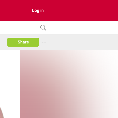
Log in
Share