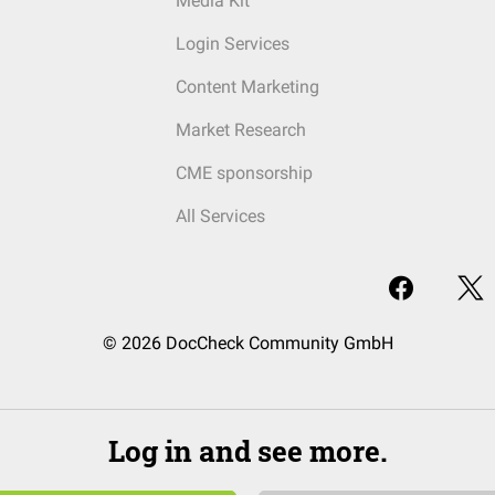
Media Kit
Login Services
Content Marketing
Market Research
CME sponsorship
All Services
© 2026 DocCheck Community GmbH
Log in and see more.