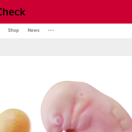
Shop
News