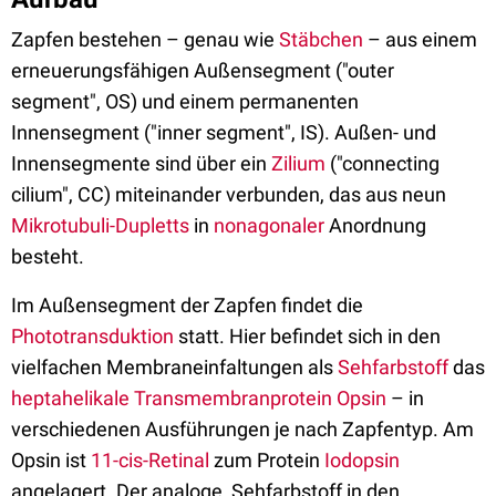
Zapfen bestehen – genau wie
Stäbchen
– aus einem
erneuerungsfähigen Außensegment ("outer
segment", OS) und einem permanenten
Innensegment ("inner segment", IS). Außen- und
Innensegmente sind über ein
Zilium
("connecting
cilium", CC) miteinander verbunden, das aus neun
Mikrotubuli-Dupletts
in
nonagonaler
Anordnung
besteht.
Im Außensegment der Zapfen findet die
Phototransduktion
statt. Hier befindet sich in den
vielfachen Membraneinfaltungen als
Sehfarbstoff
das
heptahelikale
Transmembranprotein
Opsin
– in
verschiedenen Ausführungen je nach Zapfentyp. Am
Opsin ist
11-cis-Retinal
zum Protein
Iodopsin
angelagert. Der analoge Sehfarbstoff in den