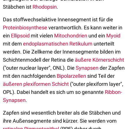
Stäbchen ist
Rhodopsin
.
Das stoffwechselaktive Innensegment ist für die
Proteinbiosynthese
verantwortlich. Es kann weiter in
ein
Ellipsoid
mit vielen
Mitochondrien
und ein
Myoid
mit dem
endoplasmatischen Retikulum
unterteilt
werden. Die Zellkerne der Innensegmente bilden im
Schichtenmodell der Retina die
äußere Körnerschicht
("outer nuclear layer", ONL). Die
Synapsen
der Zapfen
mit den nachfolgenden
Bipolarzellen
sind Teil der
äußeren plexiformen Schicht
("outer plexiform layer",
OPL). Dabei handelt es sich um so genannte
Ribbon-
Synapsen
.
Zapfen sind wesentlich breiter als die Stäbchen und
ihre Außensegmente sind kürzer. Sie werden vom
retinalen Pigmentepithel
(RPE) daher durch