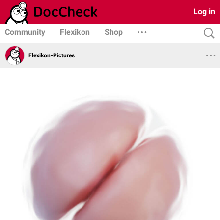
Log in
Community
Flexikon
Shop
Flexikon-Pictures