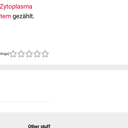
Zytoplasma
stem
gezählt.
atings)
Other stuff