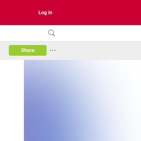
Log in
Share