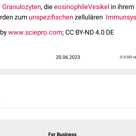
.
Granulozyten
, die
eosinophile
Vesikel
in ihrem
erden zum
unspezifischen
zellulären
Immunsy
 by
www.sciepro.com
; CC BY-ND 4.0 DE
20.06.2023
(0 r
..
For Business