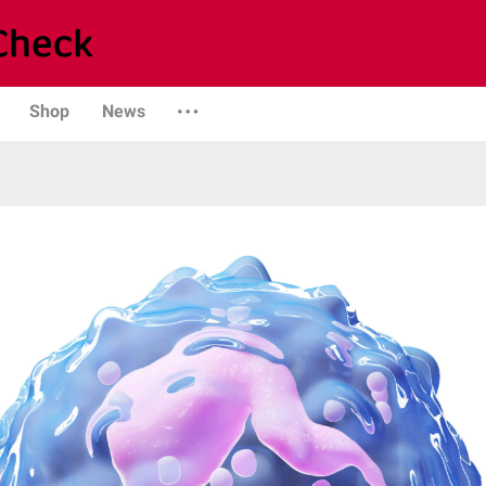
Shop
News