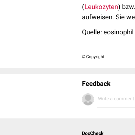
(
Leukozyten
) bzw
aufweisen. Sie w
Quelle: eosinophil
© Copyright
Feedback
Write a comment.
DocCheck