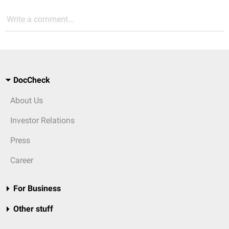
Write a comment...
DocCheck
About Us
Investor Relations
Press
Career
For Business
Other stuff