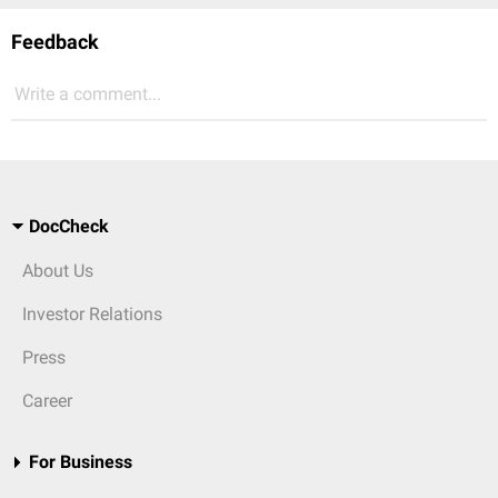
Feedback
Write a comment...
DocCheck
About Us
Investor Relations
Press
Career
For Business