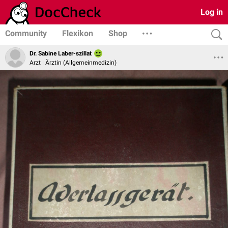
Log in
Community
Flexikon
Shop
Dr. Sabine Laber-szillat
Arzt | Ärztin (Allgemeinmedizin)