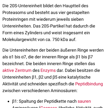
Die 20S-Untereinheit bildet den Hauptteil des
Proteasoms und besteht aus vier gestapelten
Proteinringen mit wiederum jeweils sieben
Untereinheiten. Das 20S-Partikel hat dadurch die
Form eines Zylinders und weist insgesamt ein
Molekulargewicht von ca. 750 kDa auf.
Die Untereinheiten der beiden äußeren Ringe werden
als α1 bis α7, die der inneren Ringe als β1 bis β7
bezeichnet. Die beiden inneren Ringe stellen das
aktive Zentrum
des
Enzyms
dar. Dabei besitzen die
Untereinheiten β1, β2 und β5 eine katalytische
Aktivität und schneiden spezifisch die
Peptidbindung
zwischen verschiedenen Aminosäuren:
β1: Spaltung der Peptidkette nach
sauren
Aminosäuren (
Caspase
-ähnliche Aktivität, auch