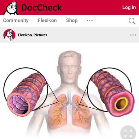
Log in
Community
Flexikon
Shop
Flexikon-Pictures