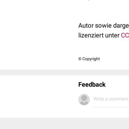
Autor sowie darges
lizenziert unter
CC
© Copyright
Feedback
Write a comment.