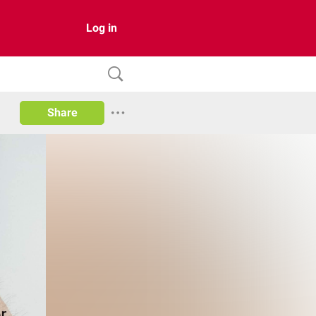
Log in
Share