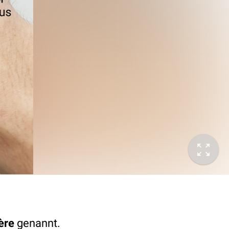
ère
genannt.