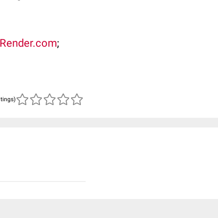
oRender.com
;
atings)