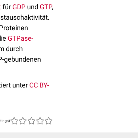
t
für
GDP
und
GTP
,
stauschaktivität.
Proteinen
die
GTPase-
m durch
GDP-gebundenen
ziert unter
CC BY-
atings)