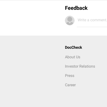
Feedback
Write a comment.
DocCheck
About Us
Investor Relations
Press
Career