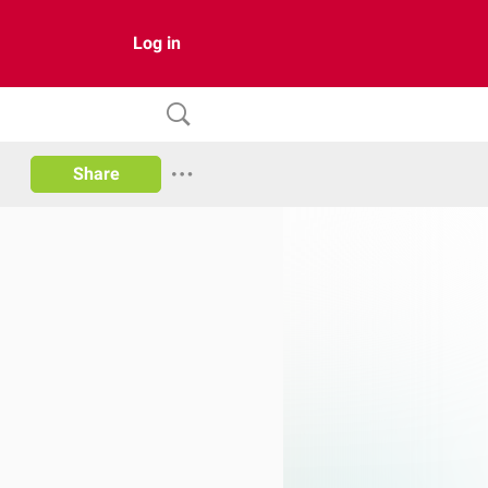
Log in
Share