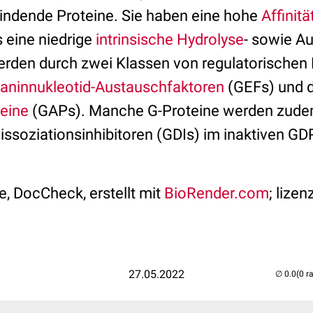
indende Proteine. Sie haben eine hohe
Affinitä
s eine niedrige
intrinsische
Hydrolyse
- sowie Au
rden durch zwei Klassen von regulatorischen 
aninnukleotid-Austauschfaktoren
(GEFs) und 
teine
(GAPs). Manche G-Proteine werden zude
issoziationsinhibitoren (GDIs) im inaktiven 
e, DocCheck, erstellt mit
BioRender.com
; lizen
27.05.2022
(0 r