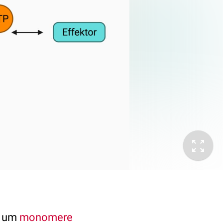
h um
monomere