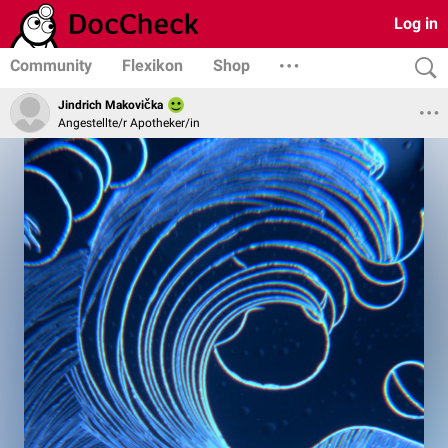
Log in
Community
Flexikon
Shop
Jindrich Makovička
Angestellte/r Apotheker/in