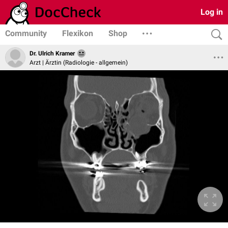
Log in
Community
Flexikon
Shop
Dr. Ulrich Kramer
Arzt | Ärztin (Radiologie - allgemein)