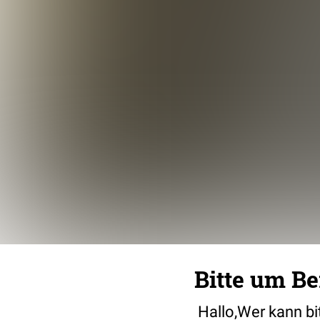
Bitte um B
Hallo,Wer kann bit