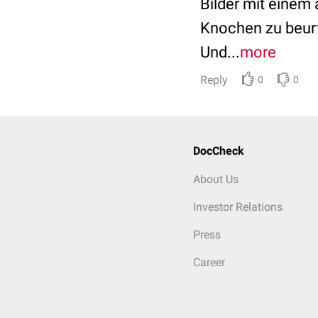
Bilder mit einem 
Knochen zu beurte
Und...
more
Reply
0
0
DocCheck
About Us
Investor Relations
Press
Career