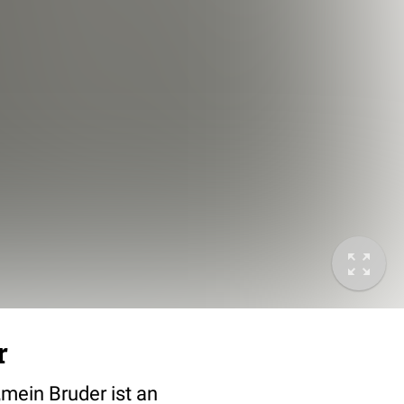
r
mein Bruder ist an