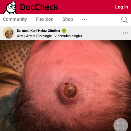
Log in
Community
Flexikon
Shop
Dr. med. Karl-Heinz Günther
Arzt | Ärztin (Chirurgie - Viszeralchirurgie)