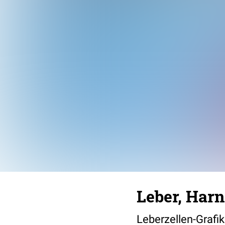
Leber, Harn
Leberzellen-Grafik