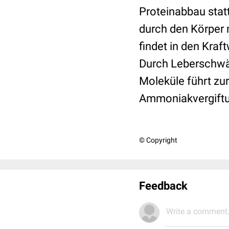
Proteinabbau stat
durch den Körper m
findet in den Kraf
Durch Leberschwä
Moleküle führt zu
Ammoniakvergiftu
© Copyright
Feedback
Write a comment.