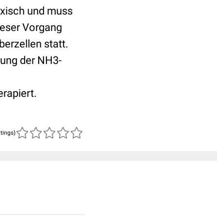
oxisch und muss
Dieser Vorgang
berzellen statt.
rung der NH3-
rapiert.
atings)