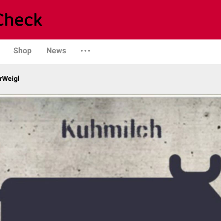
Shop
News
rWeigl