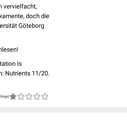
 vervielfacht,
ikamente, doch die
ersität Göteborg
hlesen!
tation Is
n: Nutrients 11/20.
atings)