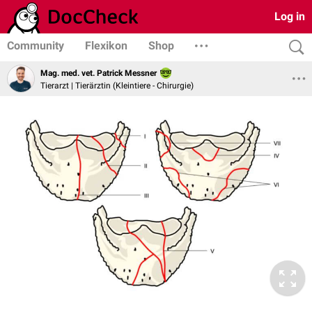
Log in
Community
Flexikon
Shop
Mag. med. vet. Patrick Messner
Tierarzt | Tierärztin (Kleintiere - Chirurgie)