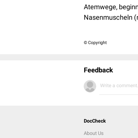
Atemwege, beginne
Nasenmuscheln (r
© Copyright
Feedback
Write a comment.
DocCheck
About Us