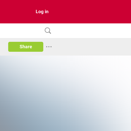
Log in
Share