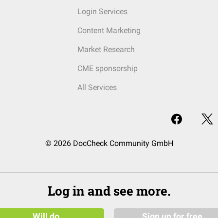
Login Services
Content Marketing
Market Research
CME sponsorship
All Services
© 2026 DocCheck Community GmbH
Log in and see more.
Will do
Sign up for free