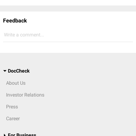
Feedback
Write a comment...
DocCheck
About Us
Investor Relations
Press
Career
For Business