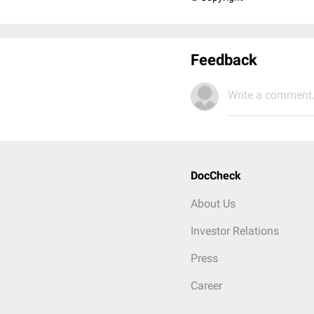
Feedback
Write a comment.
DocCheck
About Us
Investor Relations
Press
Career