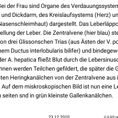
ei der Frau sind Organe des Verdauungssystems
und Dickdarm, des Kreislaufsystems (Herz) u
senschleimhaut) dargestellt. Das Leberläppch
tellung der Leber. Die Zentralvene (hier blau) st
on drei Glissonschen Trias (aus Ästen der V. po
nem Ductus interlobularis bilifer) und bindeg
der A. hepatica fließt Blut durch die Lebersinus
hnen werden Teilchen gefildert, die später die G
nnten Heringkanälchen von der Zentralvene aus 
. Auf dem miskroskopischen Bild ist nun eine L
n seiten snd in grün kleinste Gallenkanälchen.
23.12.2010
(0 r