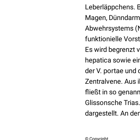
Leberläppchens. B
Magen, Dünndarm 
Abwehrsystems (Na
funktionielle Vors
Es wird begrenzt v
hepatica sowie ei
der V. portae und 
Zentralvene. Aus i
fließt in so gena
Glissonsche Trias
dargestellt. An de
© Copyright