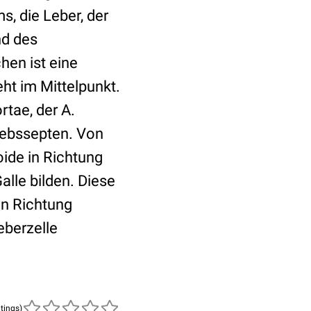
, die Leber, der
nd des
en ist eine
eht im Mittelpunkt.
rtae, der A.
ewebssepten. Von
oide in Richtung
alle bilden. Diese
in Richtung
eberzelle
atings)