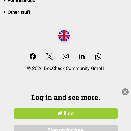
For Business
Other stuff
© 2026 DocCheck Community GmbH
Log in and see more.
Will do
Sign up for free