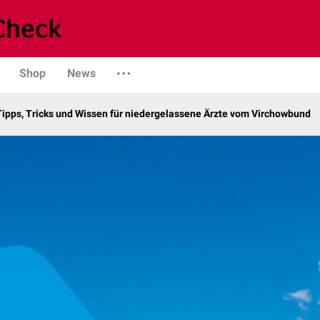
Shop
News
Tipps, Tricks und Wissen für niedergelassene Ärzte vom Virchowbund