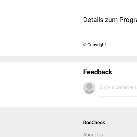
Details zum Prog
© Copyright
Feedback
Write a comment.
DocCheck
About Us