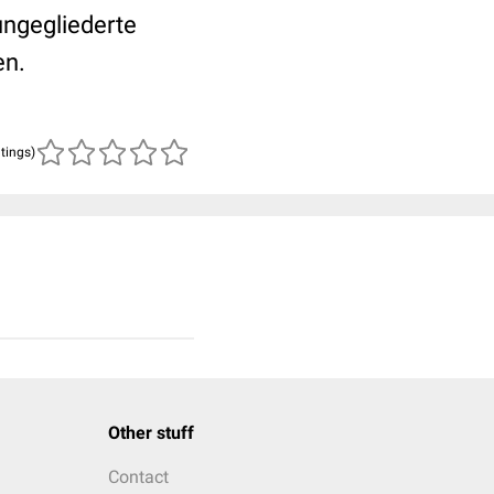
ungegliederte
en.
atings)
Other stuff
Contact