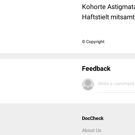
Kohorte Astigmata.
Haftstielt mitsam
© Copyright
Feedback
Write a comment.
DocCheck
About Us