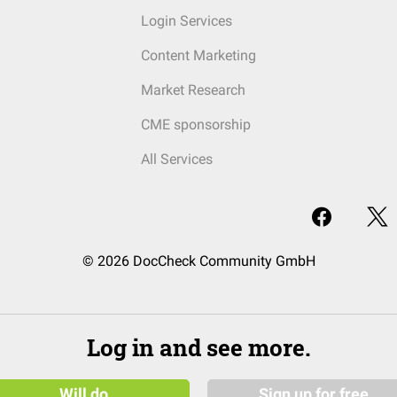
Login Services
Content Marketing
Market Research
CME sponsorship
All Services
© 2026 DocCheck Community GmbH
Log in and see more.
Will do
Sign up for free