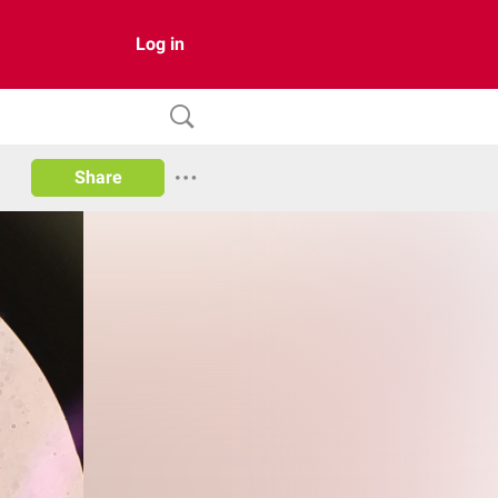
Log in
Share