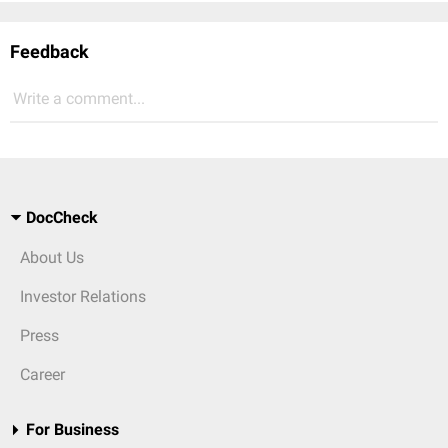
Feedback
Write a comment...
DocCheck
About Us
Investor Relations
Press
Career
For Business