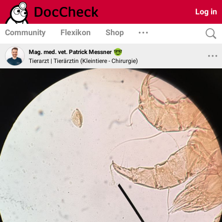
Log in
Community
Flexikon
Shop
Mag. med. vet. Patrick Messner
Tierarzt | Tierärztin (Kleintiere - Chirurgie)