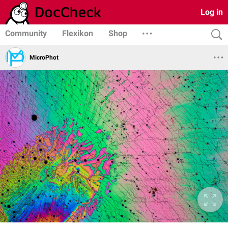
Log in
Community
Flexikon
Shop
MicroPhot