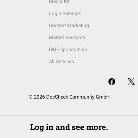
Media Kit
Login Services
Content Marketing
Market Research
CME sponsorship
All Services
© 2026 DocCheck Community GmbH
Log in and see more.