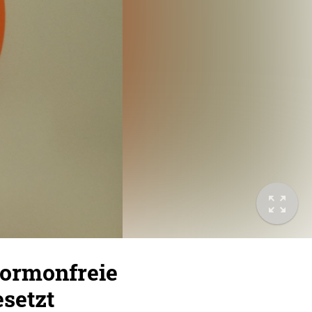
 hormonfreie
esetzt