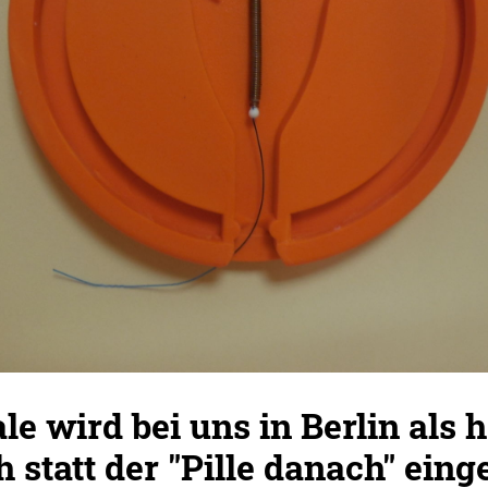
le wird bei uns in Berlin als
 statt der "Pille danach" eing