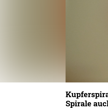
Kupferspira
Spirale auch