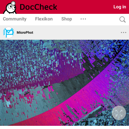
Log in
Community
Flexikon
Shop
MicroPhot