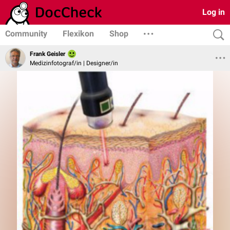
Log in
Community
Flexikon
Shop
Frank Geisler
Medizinfotograf/in | Designer/in