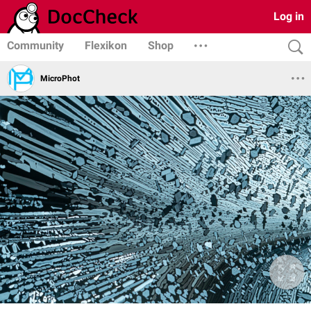
Log in
Community
Flexikon
Shop
MicroPhot