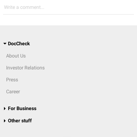
Write a comment...
DocCheck
About Us
Investor Relations
Press
Career
For Business
Other stuff