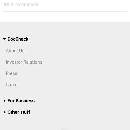
Write a comment...
DocCheck
About Us
Investor Relations
Press
Career
For Business
Other stuff