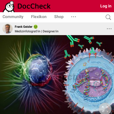
Log in
Community
Flexikon
Shop
Frank Geisler
Medizinfotograf/in | Designer/in