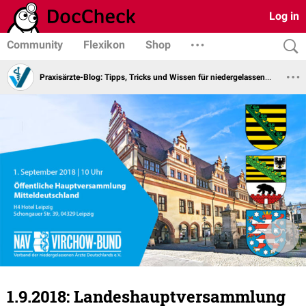
Log in
Community
Flexikon
Shop
Praxisärzte-Blog: Tipps, Tricks und Wissen für niedergelassene Ärzte vom Virchowbund
1.9.2018: Landeshauptversammlung