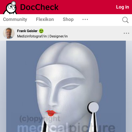
Log in
Community
Flexikon
Shop
Frank Geisler
Medizinfotograf/in | Designer/in