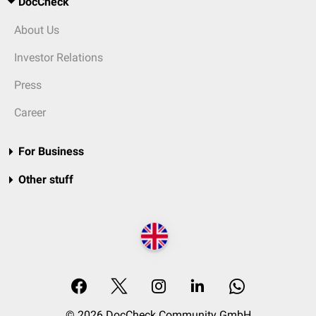
DocCheck
About Us
Investor Relations
Press
Career
For Business
Other stuff
© 2026 DocCheck Community GmbH