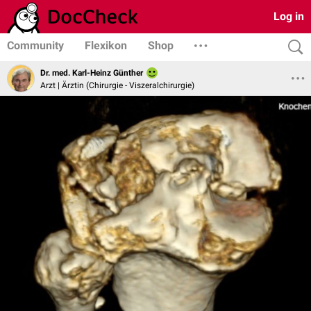
Log in
Community
Flexikon
Shop
Dr. med. Karl-Heinz Günther
Arzt | Ärztin (Chirurgie - Viszeralchirurgie)