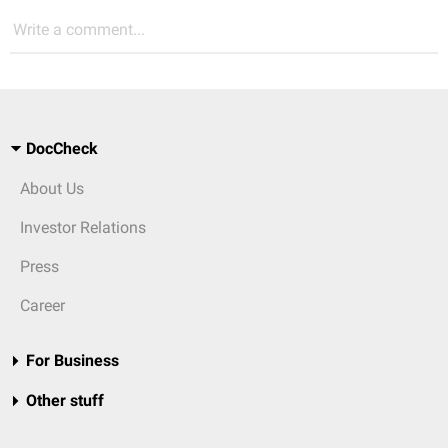
Write a comment...
DocCheck
About Us
Investor Relations
Press
Career
For Business
Other stuff