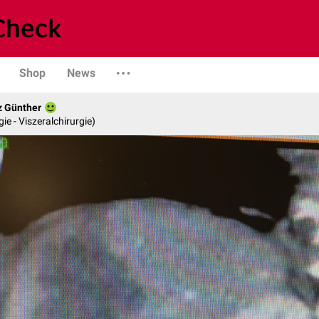
Shop
News
z Günther
gie - Viszeralchirurgie)