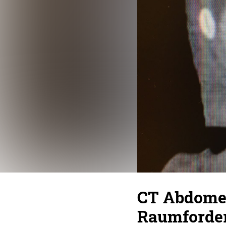
CT Abdomen
Raumforde