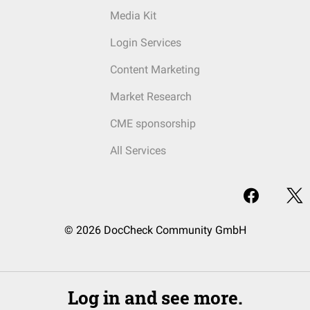
Media Kit
Login Services
Content Marketing
Market Research
CME sponsorship
All Services
© 2026 DocCheck Community GmbH
Log in and see more.