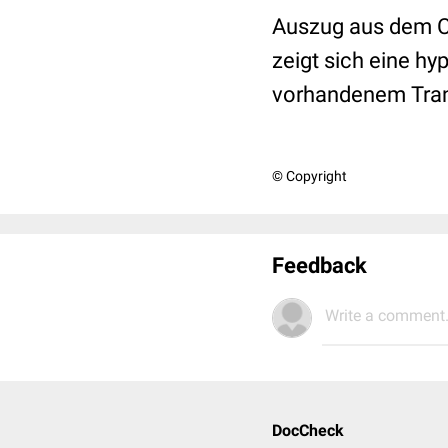
Auszug aus dem C
zeigt sich eine h
vorhandenem Tra
© Copyright
Feedback
Write a comment.
DocCheck