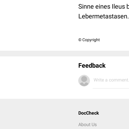
Sinne eines Ileus
Lebermetastasen.
© Copyright
Feedback
Write a comment.
DocCheck
About Us