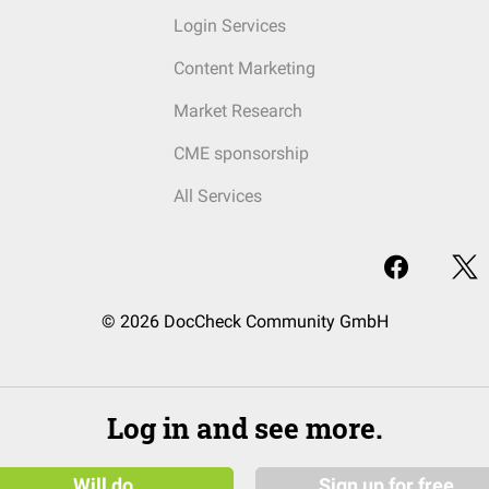
Login Services
Content Marketing
Market Research
CME sponsorship
All Services
© 2026 DocCheck Community GmbH
Log in and see more.
Will do
Sign up for free