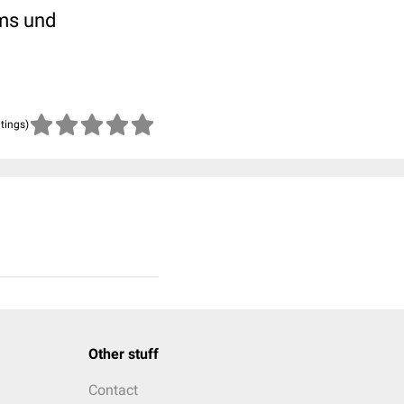
oms und
atings)
Other stuff
Contact