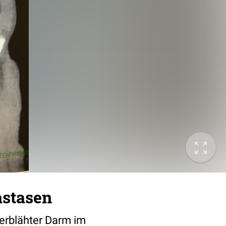
astasen
berblähter Darm im