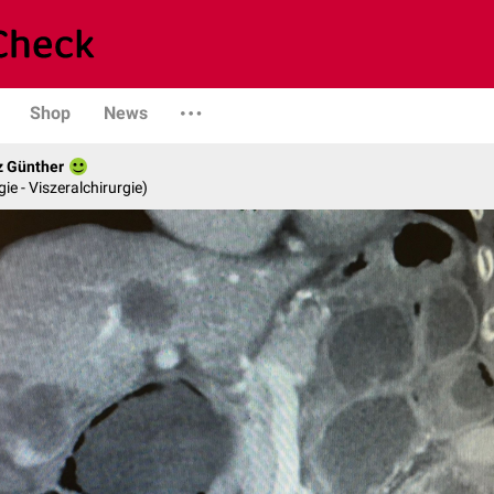
Shop
News
z Günther
gie - Viszeralchirurgie)