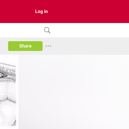
Log in
Share