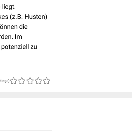
liegt.
es (z.B. Husten)
können die
rden. Im
potenziell zu
atings)