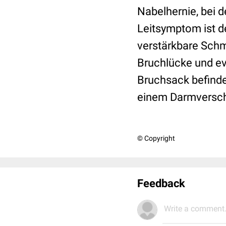
Nabelhernie, bei d
Leitsymptom ist d
verstärkbare Schm
Bruchlücke und ev
Bruchsack befinde
einem Darmversch
© Copyright
Feedback
Write a comment.