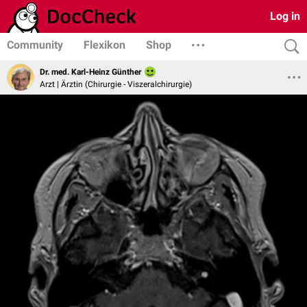
Log in
Community
Flexikon
Shop
Dr. med. Karl-Heinz Günther
Arzt | Ärztin (Chirurgie - Viszeralchirurgie)