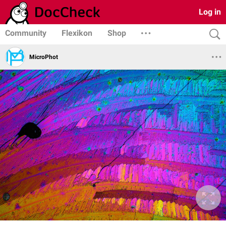
Log in
Community
Flexikon
Shop
MicroPhot