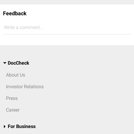
Feedback
Write a comment...
DocCheck
About Us
Investor Relations
Press
Career
For Business