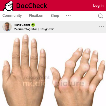
Log in
Community
Flexikon
Shop
Frank Geisler
Medizinfotograf/in | Designer/in